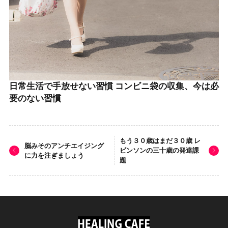
日常生活で手放せない習慣 コンビニ袋の収集、今は必
要のない習慣
もう３０歳はまだ３０歳 レ
脳みそのアンチエイジング
ビンソンの三十歳の発達課
に力を注ぎましょう
題