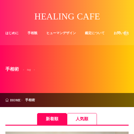
HEALING CAFE
はじめに
手相観
ヒューマンデザイン
鑑定について
お問い合せ
手相術
tag
手相術
HOME
新着順
人気順