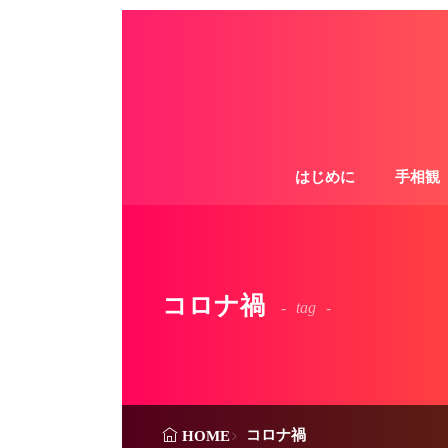
はじめに
手相観
コロナ禍
tag
コロナ禍
HOME