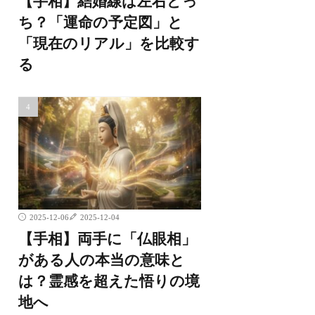
【手相】結婚線は左右どっ
ち？「運命の予定図」と
「現在のリアル」を比較す
る
2025-12-06
2025-12-04
【手相】両手に「仏眼相」
がある人の本当の意味と
は？霊感を超えた悟りの境
地へ