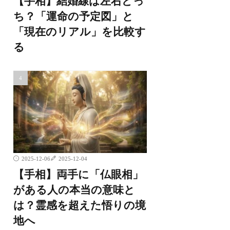
【手相】結婚線は左右どっ
ち？「運命の予定図」と
「現在のリアル」を比較す
る
2025-12-06
2025-12-04
【手相】両手に「仏眼相」
がある人の本当の意味と
は？霊感を超えた悟りの境
地へ