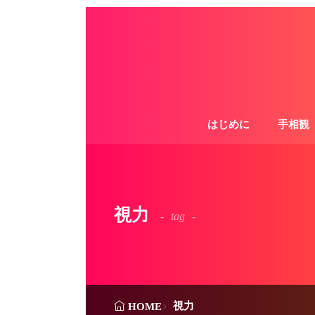
はじめに
手相観
視力
tag
視力
HOME