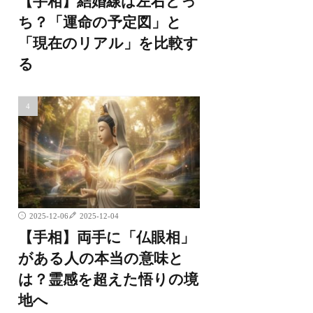
【手相】結婚線は左右どっ
ち？「運命の予定図」と
「現在のリアル」を比較す
る
2025-12-06
2025-12-04
【手相】両手に「仏眼相」
がある人の本当の意味と
は？霊感を超えた悟りの境
地へ