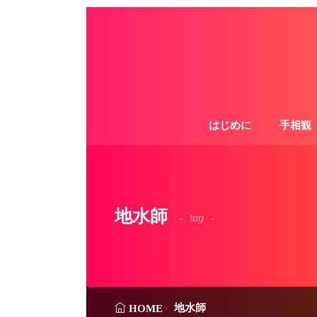
はじめに
手相観
地水師
tag
地水師
HOME