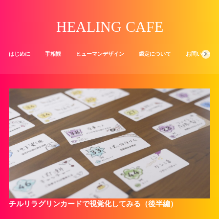
HEALING CAFE
はじめに
手相観
ヒューマンデザイン
鑑定について
お問い合せ
チルリラグリンカードで視覚化してみる（後半編）