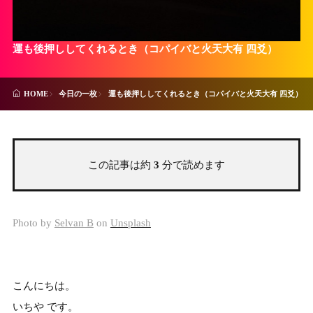
運も後押ししてくれるとき（コパイバと火天大有 四爻）
今日の一枚
運も後押ししてくれるとき（コパイバと火天大有 四爻）
HOME
この記事は約
3
分で読めます
Photo by
Selvan B
on
Unsplash
こんにちは。
いちや です。