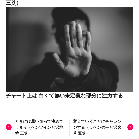
三爻）
チャート上は 白くて無い未定義な部分に注力する
ときには思い切って決めて
変えていくことにチャレン
しまう（ベンゾインと沢地
ジする（ラベンダーと沢火
萃 三爻）
革 五爻）