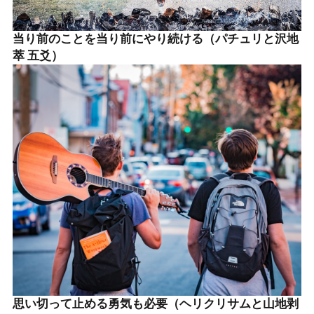
当り前のことを当り前にやり続ける（パチュリと沢地
萃 五爻）
思い切って止める勇気も必要（ヘリクリサムと山地剥