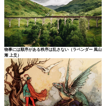
物事には順序がある秩序は乱さない（ラベンダー 風山
漸 上爻）