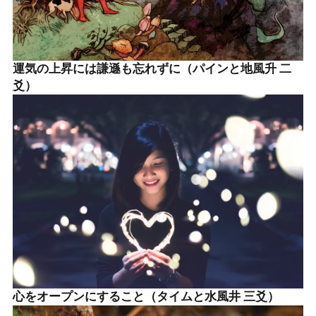
運気の上昇には謙遜も忘れずに（パインと地風升 二
爻）
心をオープンにすること（タイムと水風井 三爻）